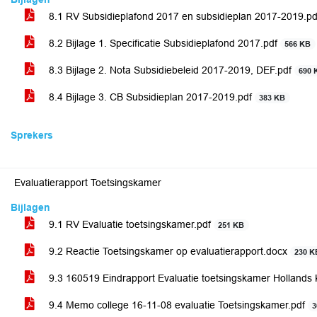
8.1 RV Subsidieplafond 2017 en subsidieplan 2017-2019.p
8.2 Bijlage 1. Specificatie Subsidieplafond 2017.pdf
566 KB
8.3 Bijlage 2. Nota Subsidiebeleid 2017-2019, DEF.pdf
690 
8.4 Bijlage 3. CB Subsidieplan 2017-2019.pdf
383 KB
Sprekers
Evaluatierapport Toetsingskamer
Bijlagen
9.1 RV Evaluatie toetsingskamer.pdf
251 KB
9.2 Reactie Toetsingskamer op evaluatierapport.docx
230 K
9.3 160519 Eindrapport Evaluatie toetsingskamer Hollands
9.4 Memo college 16-11-08 evaluatie Toetsingskamer.pdf
3