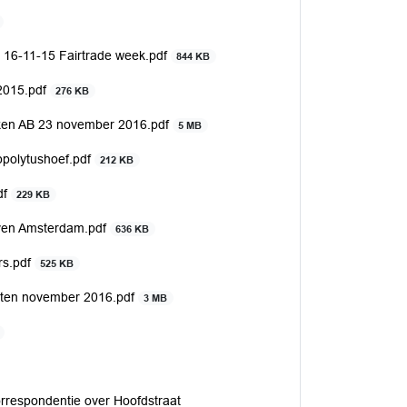
 16-11-15 Fairtrade week.pdf
844 KB
 2015.pdf
276 KB
ken AB 23 november 2016.pdf
5 MB
ppolytushoef.pdf
212 KB
df
229 KB
oven Amsterdam.pdf
636 KB
rs.pdf
525 KB
ecten november 2016.pdf
3 MB
orrespondentie over Hoofdstraat