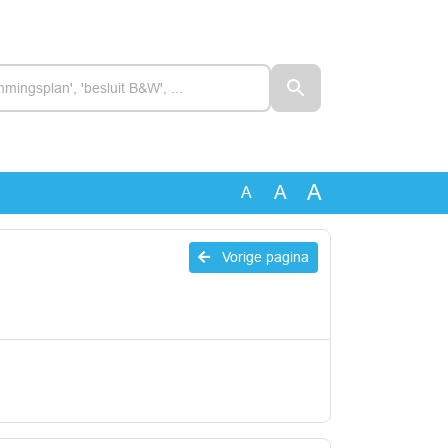
A
A
A
Vorige pagina