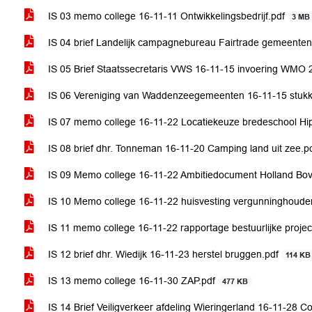
IS 03 memo college 16-11-11 Ontwikkelingsbedrijf.pdf
3 MB
IS 04 brief Landelijk campagnebureau Fairtrade gemeenten
IS 05 Brief Staatssecretaris VWS 16-11-15 invoering WMO
IS 06 Vereniging van Waddenzeegemeenten 16-11-15 stuk
IS 07 memo college 16-11-22 Locatiekeuze bredeschool Hi
IS 08 brief dhr. Tonneman 16-11-20 Camping land uit zee.p
IS 09 Memo college 16-11-22 Ambitiedocument Holland B
IS 10 Memo college 16-11-22 huisvesting vergunninghoude
IS 11 memo college 16-11-22 rapportage bestuurlijke proj
IS 12 brief dhr. Wiedijk 16-11-23 herstel bruggen.pdf
114 KB
IS 13 memo college 16-11-30 ZAP.pdf
477 KB
IS 14 Brief Veiligverkeer afdeling Wieringerland 16-11-28 C