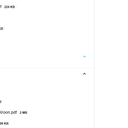
df
224 KB
KB
B
 Kroon.pdf
2 MB
08 KB