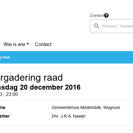
Zoeken
Wie is wie
Contact
g raad
rgadering raad
nsdag 20 december 2016
0 - 23:00
tie
Gemeentehuis Medemblik, Wognum
itter
Dhr. J.R.A. Nawijn