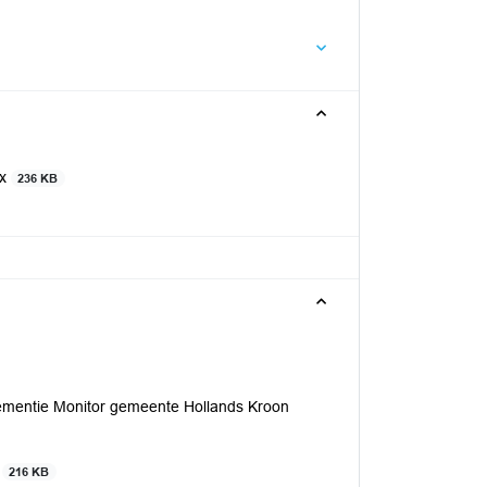
cx
236 KB
ementie Monitor gemeente Hollands Kroon
f
216 KB