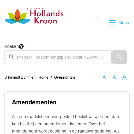
Ga naar de inhoud van deze pagina
Ga naar het zoeken
Ga naar het menu
Menu
Zoeken
A
A
A
U bevindt zich hier:
Home
Overzichten
Amendementen
Als een raadslid een voorgesteld besluit wil wijzigen, dan
kan hij of zij een amendement indienen. Over het
amendement wordt gestemd in de raadsvergadering. Als