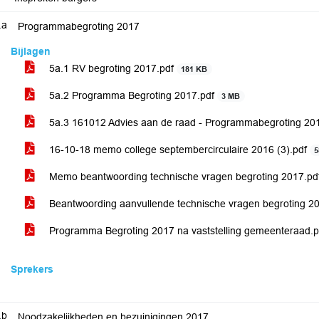
.a
Programmabegroting 2017
Bijlagen
5a.1 RV begroting 2017.pdf
181 KB
5a.2 Programma Begroting 2017.pdf
3 MB
5a.3 161012 Advies aan de raad - Programmabegroting 2
16-10-18 memo college septembercirculaire 2016 (3).pdf
5
Memo beantwoording technische vragen begroting 2017.pd
Beantwoording aanvullende technische vragen begroting 2
Programma Begroting 2017 na vaststelling gemeenteraad.
Sprekers
.b
Noodzakelijkheden en bezuinigingen 2017