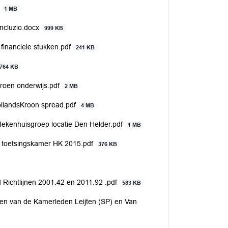
x
1 MB
ncluzio.docx
999 KB
financiele stukken.pdf
241 KB
764 KB
roen onderwijs.pdf
2 MB
llandsKroon spread.pdf
4 MB
ZIekenhuisgroep locatie Den Helder.pdf
1 MB
g toetsingskamer HK 2015.pdf
376 KB
Richtlijnen 2001.42 en 2011.92 .pdf
583 KB
gen van de Kamerleden Leijten (SP) en Van