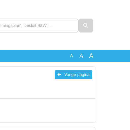
A
A
A
Vorige pagina