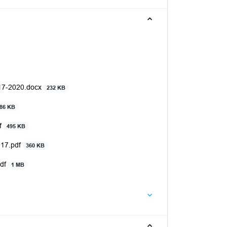
017-2020.docx
232 KB
86 KB
f
495 KB
017.pdf
360 KB
pdf
1 MB