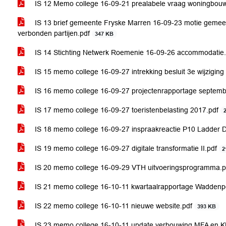
IS 12 Memo college 16-09-21 prealabele vraag woningbo
IS 13 brief gemeente Fryske Marren 16-09-23 motie gemeen
verbonden partijen.pdf
347 KB
IS 14 Stichting Netwerk Roemenie 16-09-26 accommodatie
IS 15 memo college 16-09-27 intrekking besluit 3e wijzig
IS 16 memo college 16-09-27 projectenrapportage septem
IS 17 memo college 16-09-27 toeristenbelasting 2017.pdf
IS 18 memo college 16-09-27 inspraakreactie P10 Ladder D
IS 19 memo college 16-09-27 digitale transformatie II.pdf
2
IS 20 memo college 16-09-29 VTH uitvoeringsprogramma.
IS 21 memo college 16-10-11 kwartaalrapportage Waddenp
IS 22 memo college 16-10-11 nieuwe website.pdf
393 KB
IS 23 memo college 16-10-11 update verbouwing MFA en 