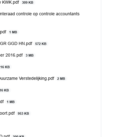
uw KWK.pdf
309 KB
teraad controle op controle accountants
.pdf
1 MB
ing GR GGD HN.pdf
572 KB
ber 2016.pdf
3 MB
216 KB
uurzame Verstedelijking.pdf
2 MB
16 KB
pdf
1 MB
oort.pdf
953 KB
KD.pdf
300 KB