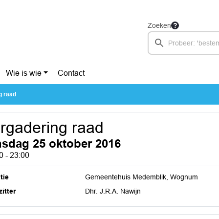
Zoeken
Wie is wie
Contact
g raad
rgadering raad
nsdag 25 oktober 2016
0 - 23:00
tie
Gemeentehuis Medemblik, Wognum
itter
Dhr. J.R.A. Nawijn