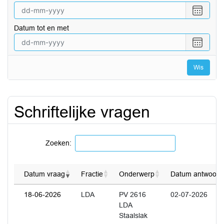
Selecte
een
Datum tot en met
datum
vanaf
Selecte
een
datum
Wis
tot
en
met
Schriftelijke vragen
Zoeken:
Datum vraag
Fractie
Onderwerp
Datum antwoord
18-06-2026
LDA
PV 2616
02-07-2026
LDA
Staalslak