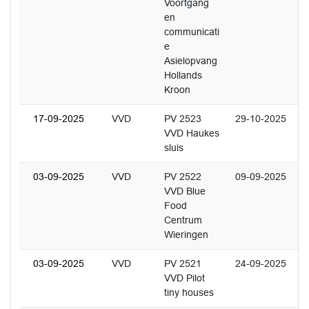
Voortgang
en
communicati
e
Asielopvang
Hollands
Kroon
17-09-2025
VVD
PV 2523
29-10-2025
VVD Haukes
sluis
03-09-2025
VVD
PV 2522
09-09-2025
VVD Blue
Food
Centrum
Wieringen
03-09-2025
VVD
PV 2521
24-09-2025
VVD Pilot
tiny houses