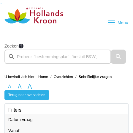
Ga naar de inhoud van deze pagina
Ga naar het zoeken
Ga naar het menu
Menu
Zoeken
U bevindt zich hier:
Home
Overzichten
Schriftelijke vragen
A
A
A
Terug naar overzichten
Filters
Datum vraag
vanaf