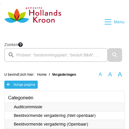
Ga naar de inhoud van deze pagina
Ga naar het zoeken
Ga naar het menu
Menu
Zoeken
A
A
A
U bevindt zich hier:
Home
Vergaderingen
Vorige pagina
Categorieën
Auditcommissie
Beeldvormende vergadering (Niet openbaar)
Beeldvormende vergadering (Openbaar)