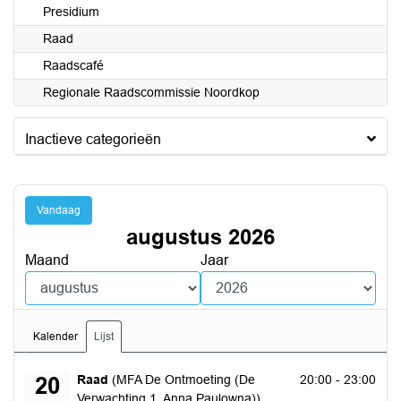
Presidium
Raad
Raadscafé
Regionale Raadscommissie Noordkop
Inactieve categorieën
Vandaag
augustus 2026
Maand
Jaar
Kalender
Lijst
donderdag 20 augustus 2026
Raad
(MFA De Ontmoeting (De
20:00 - 23:00
20
Verwachting 1, Anna Paulowna))