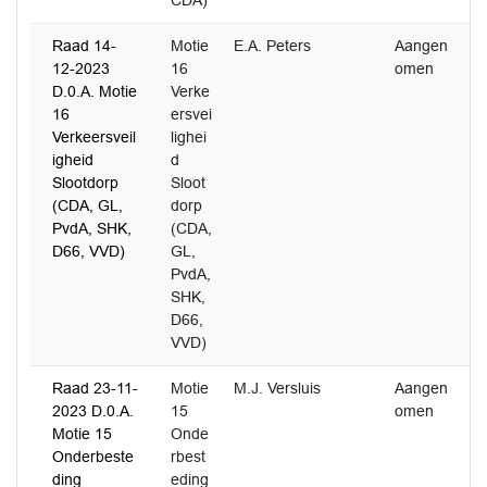
CDA)
Raad 14-
Motie
E.A. Peters
Aangen
3
12-2023
16
omen
D.0.A. Motie
Verke
16
ersvei
Verkeersveil
lighei
igheid
d
Slootdorp
Sloot
(CDA, GL,
dorp
PvdA, SHK,
(CDA,
D66, VVD)
GL,
PvdA,
SHK,
D66,
VVD)
Raad 23-11-
Motie
M.J. Versluis
Aangen
3
2023 D.0.A.
15
omen
Motie 15
Onde
Onderbeste
rbest
ding
eding