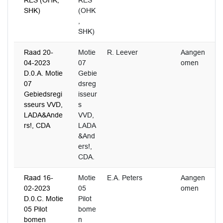
RES (OHK,
RES
SHK)
(OHK
,
SHK)
Raad 20-
Motie
R. Leever
Aangen
04-2023
07
omen
D.0.A. Motie
Gebie
07
dsreg
Gebiedsregi
isseur
sseurs VVD,
s
LADA&Ande
VVD,
rs!, CDA
LADA
&And
ers!,
CDA.
Raad 16-
Motie
E.A. Peters
Aangen
3
02-2023
05
omen
D.0.C. Motie
Pilot
05 Pilot
bome
bomen
n