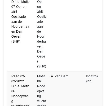
D.1.b. Motie
Op-
07 Op- en
en
afrit
afrit
Oostkade
Oostk
aan de
ade
Noorderhav
aan
en Den
de
Oever
Noor
(SHK)
derha
ven
Den
Oeve
r
(SHK)
Raad 03-
Motie
A. van Dam
Ingetrok
03-2022
06
ken
D.1.a. Motie
Nood
06
opva
Noodopvan
ng
g
vlucht