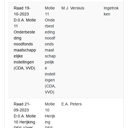
Raad 19-
Motie
M.J. Versluis
Ingetrok
10-2023
11
ken
D.0.A. Motie
Onde
11
rbest
Onderbeste
eding
ding
noodf
noodfonds
onds
maatschapp
maat
elijke
schap
instellingen
pelijk
(CDA, VVD)
e
instell
ingen
(CDA,
VVD)
Raad 21-
Motie
E.A. Peters
3
09-2023
10
D.0.A. Motie
Herijk
10 Herijking
ing