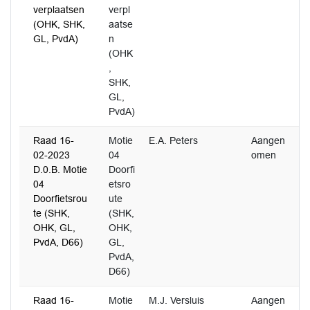
verplaatsen
verpl
(OHK, SHK,
aatse
GL, PvdA)
n
(OHK
,
SHK,
GL,
PvdA)
Raad 16-
Motie
E.A. Peters
Aangen
3
02-2023
04
omen
D.0.B. Motie
Doorfi
04
etsro
Doorfietsrou
ute
te (SHK,
(SHK,
OHK, GL,
OHK,
PvdA, D66)
GL,
PvdA,
D66)
Raad 16-
Motie
M.J. Versluis
Aangen
2