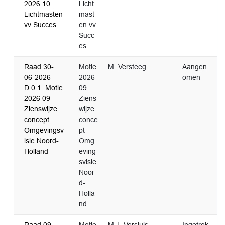
2026 10
Licht
Lichtmasten
mast
vv Succes
en vv
Succ
es
Raad 30-
Motie
M. Versteeg
Aangen
06-2026
2026
omen
D.0.1. Motie
09
2026 09
Ziens
Zienswijze
wijze
concept
conce
Omgevingsv
pt
isie Noord-
Omg
Holland
eving
svisie
Noor
d-
Holla
nd