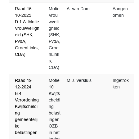
Raad 16-
Motie
A. van Dam
Aangen
10-2025
Vrou
omen
D.1.A. Motie
wveili
Vrouwveiligh
gheid
eid (SHK,
(SHK,
PvdA,
PvdA,
GroenLinks,
Groe
CDA)
nLink
s,
CDA)
Raad 19-
Motie
M.J. Versluis
Ingetrok
12-2024
10
ken
B.4.
Kwijts
Verordening
cheldi
Kwijtscheldi
ng
ng
belast
gemeentelij
ingen
ke
OZB
belastingen
in het