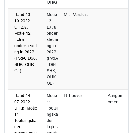
OHK)
Raad 13-
Motie
M.J. Versluis
3
10-2022
12:
C.12.a.
Extra
Motie 12:
onder
Extra
steuni
ondersteuni
ng in
ng in 2022
2022
(PvdA, D66,
(PvdA
SHK, OHK,
, D66,
GL)
SHK,
OHK,
GL)
Raad 14-
Motie
R. Leever
Aangen
1
07-2022
11
omen
D.1.b. Motie
Toetsi
11
ngska
Toetsingska
der
der
logies