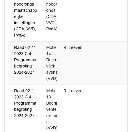
noodfonds
noodf
maatschapp
onds
elijke
(CDA,
instellingen
VVD,
(CDA, VVD,
PvdA)
PvdA)
Raad 02-11-
Motie
R. Leever
2023 C.4.
14
Programma
Recre
begroting
atieh
2024-2027
avens
(VVD)
Raad 02-11-
Motie
R. Leever
2023 C.4.
13
Programma
Bedrij
begroting
vente
2024-2027
rreine
n
(VVD)