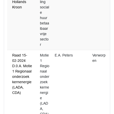
Hollands
ling
Kroon
social
e
huur
betaa
lbaar
vrije
secto
r
Raad 15-
Motie
E.A. Peters
Verworp
02-2024
1
en
D.0.A. Motie
Regio
1 Regionaal
naal
onderzoek
onder
kernenergie
zoek
(LADA,
kerne
CDA)
nergi
e
(LAD
A,