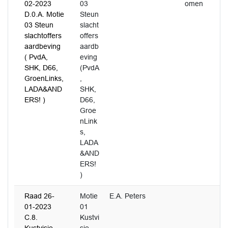
02-2023
03
omen
D.0.A. Motie
Steun
03 Steun
slacht
slachtoffers
offers
aardbeving
aardb
( PvdA,
eving
SHK, D66,
(PvdA
GroenLinks,
,
LADA&AND
SHK,
ERS! )
D66,
Groe
nLink
s,
LADA
&AND
ERS!
)
Raad 26-
Motie
E.A. Peters
01-2023
01
C.8.
Kustvi