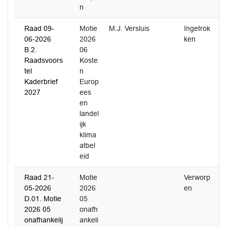
n
Raad 09-
Motie
M.J. Versluis
Ingetrok
06-2026
2026
ken
B.2.
06
Raadsvoors
Koste
tel
n
Kaderbrief
Europ
2027
ees
en
landel
ijk
klima
atbel
eid
Raad 21-
Motie
Verworp
05-2026
2026
en
D.01. Motie
05
2026 05
onafh
onafhankelij
ankeli