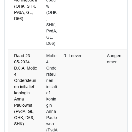
woningbouw
gbou
(OHK, SHK,
w
PvdA, GL,
(OHK
D66)
,
SHK,
PvdA,
GL,
D66)
Raad 23-
Motie
R. Leever
Aangen
05-2024
4
omen
D.0.A. Motie
Onde
4
rsteu
Ondersteun
nen
en initiatief
initiati
koningin
ef
Anna
konin
Paulowna
gin
(PvdA, GL,
Anna
OHK, D66,
Paulo
SHK)
wna
(PvdA