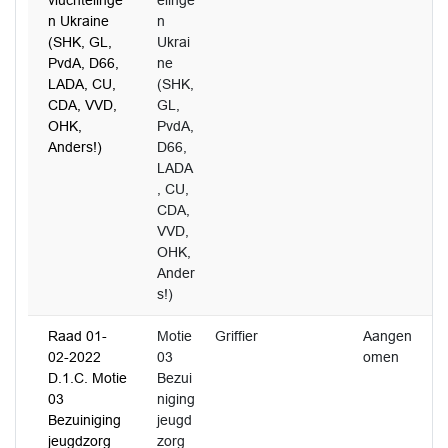
vluchtelinge
elinge
n Ukraine
n
(SHK, GL,
Ukrai
PvdA, D66,
ne
LADA, CU,
(SHK,
CDA, VVD,
GL,
OHK,
PvdA,
Anders!)
D66,
LADA
, CU,
CDA,
VVD,
OHK,
Ander
s!)
Raad 01-
Motie
Griffier
Aangen
2
02-2022
03
omen
D.1.C. Motie
Bezui
03
niging
Bezuiniging
jeugd
jeugdzorg
zorg