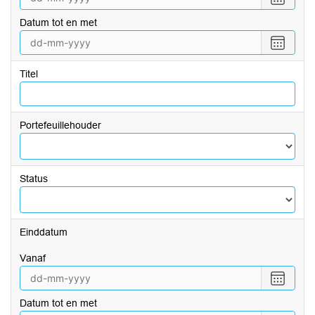
een
Datum tot en met
datum
vanaf
Selecte
een
datum
Titel
tot
en
met
Portefeuillehouder
Status
Einddatum
vanaf
Selecte
een
Datum tot en met
datum