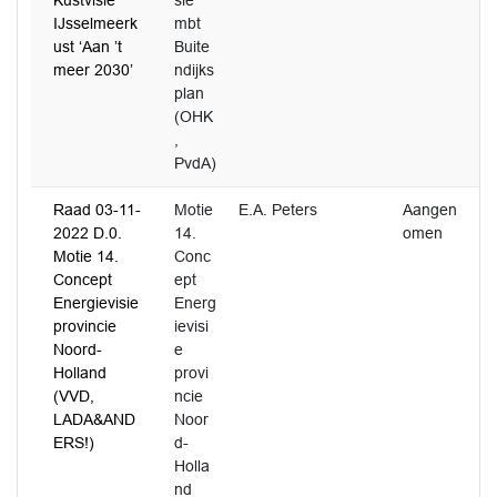
Kustvisie
sie
IJsselmeerk
mbt
ust ‘Aan ’t
Buite
meer 2030’
ndijks
plan
(OHK
,
PvdA)
Raad 03-11-
Motie
E.A. Peters
Aangen
2022 D.0.
14.
omen
Motie 14.
Conc
Concept
ept
Energievisie
Energ
provincie
ievisi
Noord-
e
Holland
provi
(VVD,
ncie
LADA&AND
Noor
ERS!)
d-
Holla
nd