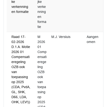
ke
jke
verkenning
verke
en formatie
nning
en
forma
tie
Raad 17-
M
M.J. Versluis
Aangen
02-2026
2026
omen
D.1.A. Motie
01
2026 01
Comp
Compensati
ensati
eregeling
erege
OZB ook
ling
van
OZB
toepassing
ook
op 2025
van
(CDA, PvdA,
toepa
GL, SHK,
ssing
D66, LDA,
op
OHK, LEV!))
2025