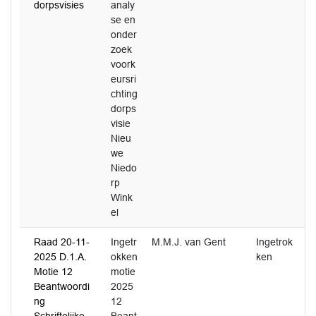
dorpsvisies
analy
se en
onder
zoek
voork
eursri
chting
dorps
visie
Nieu
we
Niedo
rp
Wink
el
Raad 20-11-
Ingetr
M.M.J. van Gent
Ingetrok
2025 D.1.A.
okken
ken
Motie 12
motie
Beantwoordi
2025
ng
12