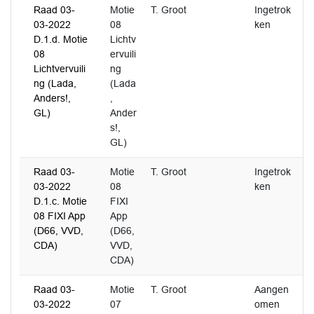
Raad 03-
Motie
T. Groot
Ingetrok
03-2022
08
ken
D.1.d. Motie
Lichtv
08
ervuili
Lichtvervuili
ng
ng (Lada,
(Lada
Anders!,
,
GL)
Ander
s!,
GL)
Raad 03-
Motie
T. Groot
Ingetrok
03-2022
08
ken
D.1.c. Motie
FIXI
08 FIXI App
App
(D66, VVD,
(D66,
CDA)
VVD,
CDA)
Raad 03-
Motie
T. Groot
Aangen
03-2022
07
omen