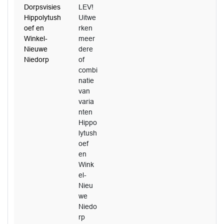
Dorpsvisies
LEV!
Hippolytush
Uitwe
oef en
rken
Winkel-
meer
Nieuwe
dere
Niedorp
of
combi
natie
van
varia
nten
Hippo
lytush
oef
en
Wink
el-
Nieu
we
Niedo
rp