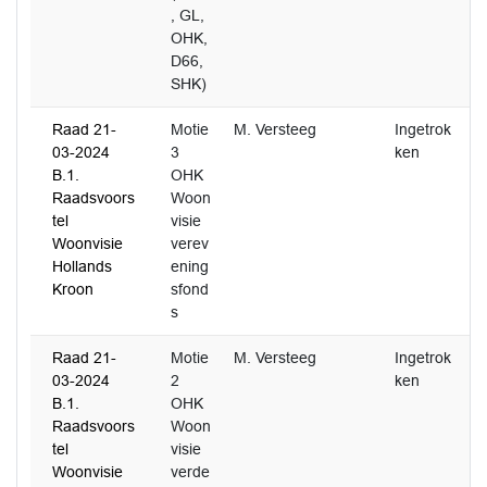
, GL,
OHK,
D66,
SHK)
Raad 21-
Motie
M. Versteeg
Ingetrok
03-2024
3
ken
B.1.
OHK
Raadsvoors
Woon
tel
visie
Woonvisie
verev
Hollands
ening
Kroon
sfond
s
Raad 21-
Motie
M. Versteeg
Ingetrok
03-2024
2
ken
B.1.
OHK
Raadsvoors
Woon
tel
visie
Woonvisie
verde