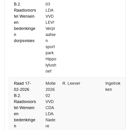
B.2.
03
Raadsvoors
LDA
tel Wensen
VVD
en
LEV!
bedenkinge
Verpl
n
aatse
dorpsvisies
n
sport
park
Hippo
lytush
oef
Raad 17-
Motie
R. Leever
Ingetrok
02-2026
2026
ken
B.2.
02
Raadsvoors
VVD
tel Wensen
CDA
en
LDA
bedenkinge
Nade
n
re