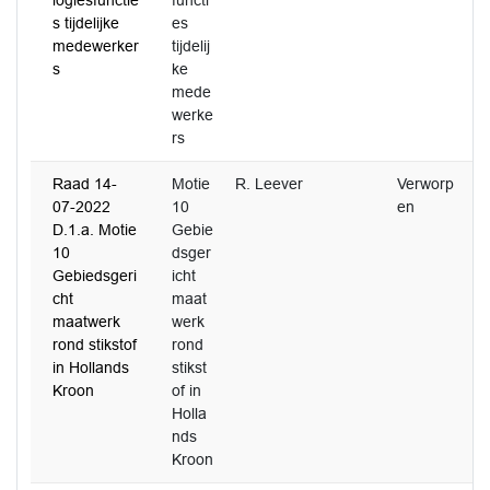
logiesfunctie
functi
s tijdelijke
es
medewerker
tijdelij
s
ke
mede
werke
rs
Raad 14-
Motie
R. Leever
Verworp
07-2022
10
en
D.1.a. Motie
Gebie
10
dsger
Gebiedsgeri
icht
cht
maat
maatwerk
werk
rond stikstof
rond
in Hollands
stikst
Kroon
of in
Holla
nds
Kroon