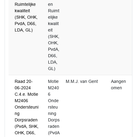
Ruimtelijke
en
kwaliteit
Ruimt
(SHK, OHK,
elijke
PvdA, D66,
kwalit
LDA, GL)
eit
(SHK,
OHK,
PvdA,
D66,
LDA,
GL)
Raad 20-
Motie
M.M.J. van Gent
Aangen
3
06-2024
M240
omen
C.4.e. Motie
6
M2406
Onde
Ondersteuni
rsteu
ng
ning
Dorpsraden
Dorps
(PvdA, SHK,
raden
OHK, D66,
(PvdA