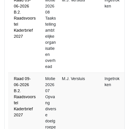
Raad 09-
Motie
M.J. Versluis
Ingetrok
06-2026
2026
ken
B.2.
08
Raadsvoors
Taaks
tel
telling
Kaderbrief
ambt
2027
elijke
organ
isatie
en
overh
ead
Raad 09-
Motie
M.J. Versluis
Ingetrok
06-2026
2026
ken
B.2.
07
Raadsvoors
Opva
tel
ng
Kaderbrief
divers
2027
e
doelg
roepe