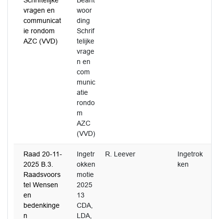
Schriftelijke
Beant
vragen en
woor
communicat
ding
ie rondom
Schrif
AZC (VVD)
telijke
vrage
n en
com
munic
atie
rondo
m
AZC
(VVD)
Raad 20-11-
Ingetr
R. Leever
Ingetrok
2025 B.3.
okken
ken
Raadsvoors
motie
tel Wensen
2025
en
13
bedenkinge
CDA,
n
LDA,