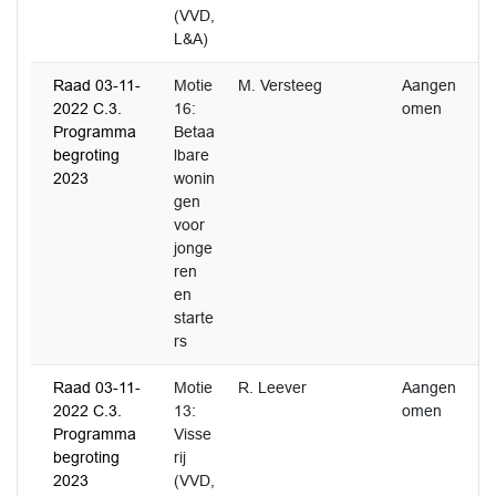
(VVD,
L&A)
Raad 03-11-
Motie
M. Versteeg
Aangen
2022 C.3.
16:
omen
Programma
Betaa
begroting
lbare
2023
wonin
gen
voor
jonge
ren
en
starte
rs
Raad 03-11-
Motie
R. Leever
Aangen
2022 C.3.
13:
omen
Programma
Visse
begroting
rij
2023
(VVD,