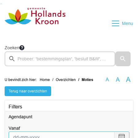
Ga naar de inhoud van deze pagina
Ga naar het zoeken
Ga naar het menu
Menu
Zoeken
A
A
A
U bevindt zich hier:
Home
Overzichten
Moties
Terug naar overzichten
Filters
Agendapunt
vanaf
Selecte