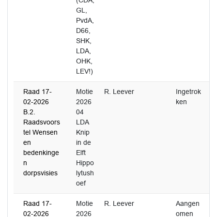
(CDA,
GL,
PvdA,
D66,
SHK,
LDA,
OHK,
LEV!)
Raad 17-
Motie
R. Leever
Ingetrok
02-2026
2026
ken
B.2.
04
Raadsvoors
LDA
tel Wensen
Knip
en
in de
bedenkinge
Elft
n
Hippo
dorpsvisies
lytush
oef
Raad 17-
Motie
R. Leever
Aangen
02-2026
2026
omen