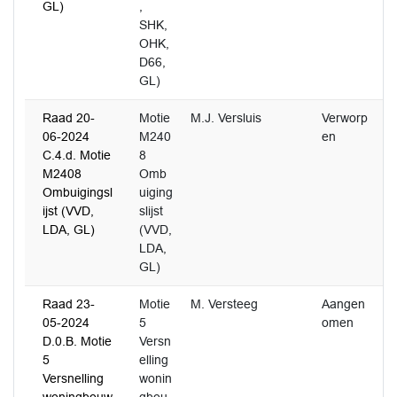
GL)
,
SHK,
OHK,
D66,
GL)
Raad 20-
Motie
M.J. Versluis
Verworp
06-2024
M240
en
C.4.d. Motie
8
M2408
Omb
Ombuigingsl
uiging
ijst (VVD,
slijst
LDA, GL)
(VVD,
LDA,
GL)
Raad 23-
Motie
M. Versteeg
Aangen
05-2024
5
omen
D.0.B. Motie
Versn
5
elling
Versnelling
wonin