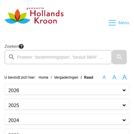
Ga naar de inhoud van deze pagina
Ga naar het zoeken
Ga naar het menu
Menu
Zoeken
A
A
A
U bevindt zich hier:
Home
Vergaderingen
Raad
2026
2025
2024