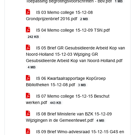
Toepassing begrotingsvoorschriften - Bbv.pdf
1 MB
IS 03 Memo college 15-12-08
Grondprijzenbrief 2016.pdf
2 MB
IS 04 Memo college 15-12-09 TSN.pdf
242 KB
IS 05 Brief GR Gesubsidieerde Arbeid Kop van
Noord-Holland 15-12-03 Wijziging GR
Gesubsidieerde Arbeid Kop van Noord-Holland.pdf
4 MB
IS 06 Kwartaalrapportage KopGroep
Bibliotheken 15-12-08.pdf
3 MB
IS 07 Memo college 15-12-15 Beschut
werken.pdf
443 KB
IS 08 Brief Ministerie van BZK 15-12-09
Wijzigingen in de Gemeentewet.pdf
4 MB
IS 09 Brief Wmo-adviesraad 15-12-15 G4S en