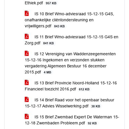
Ethiek.pdf
957 KB
IS 10 Brief Wmo-adviesraad 15-12-15 G4S,
onafhankelijke cliëntondersteuning en
vrijwilligers.pdf
843 KB
IS 11 Brief Wmo-adviesraad 15-12-15 G4S en
Zorg.pdf
841 KB
IS 12 Vereniging van Waddenzeegemeenten
15-12-16 Ingekomen en verzonden stukken
vergadering Algemeen Bestuur 16 december
2015.pdf
4 MB
IS 13 Brief Provincie Noord-Holland 15-12-16
Financieel toezicht 2016.pdf
612 KB
IS 14 Brief Raad voor het openbaar bestuur
15-12-17 Advies Wisselwerking.pdf
38 KB
IS 15 Brief Zwembad Expert De Waterman 15-
12-18 Zwembaden Probleem.pdf
92 KB