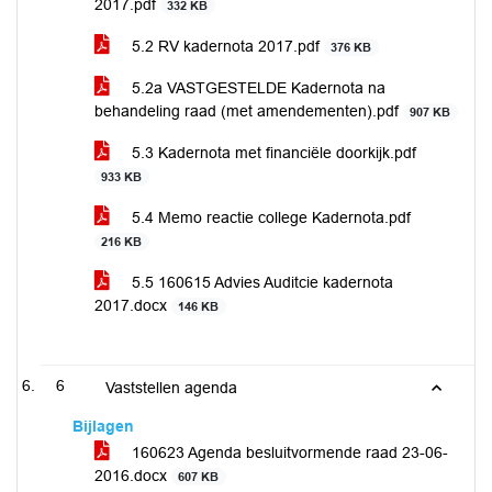
2017.pdf
332 KB
5.2 RV kadernota 2017.pdf
376 KB
5.2a VASTGESTELDE Kadernota na
behandeling raad (met amendementen).pdf
907 KB
5.3 Kadernota met financiële doorkijk.pdf
933 KB
5.4 Memo reactie college Kadernota.pdf
216 KB
5.5 160615 Advies Auditcie kadernota
2017.docx
146 KB
6
Vaststellen agenda
Bijlagen
160623 Agenda besluitvormende raad 23-06-
2016.docx
607 KB