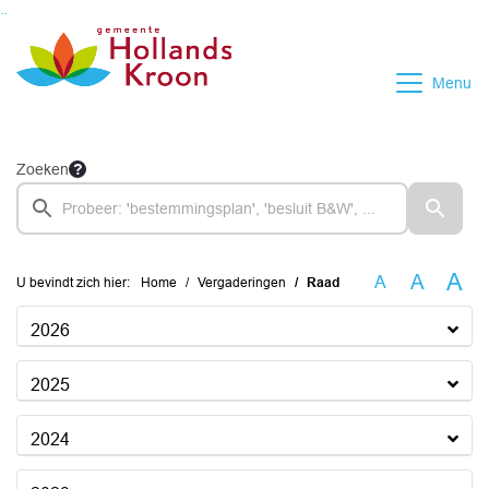
Ga naar de inhoud van deze pagina
Ga naar het zoeken
Ga naar het menu
Menu
Zoeken
A
A
A
U bevindt zich hier:
Home
Vergaderingen
Raad
2026
2025
2024