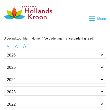
Ga naar de inhoud van deze pagina
Ga naar het zoeken
Ga naar het menu
Menu
U bevindt zich hier:
Home
Vergaderingen
vergadering raad
A
A
A
2026
2025
2024
2023
2022