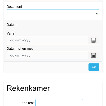
Document
Datum
vanaf
Selecte
een
Datum tot en met
datum
vanaf
Selecte
een
datum
Wis
tot
en
met
Rekenkamer
Zoeken: