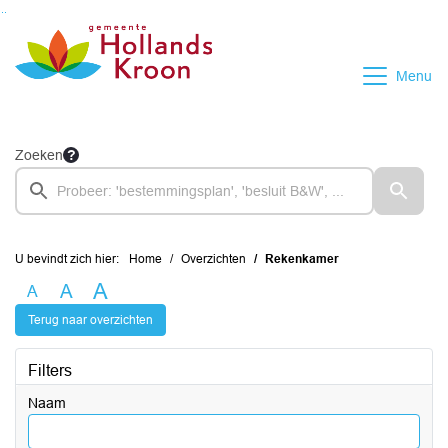
Ga naar de inhoud van deze pagina
Ga naar het zoeken
Ga naar het menu
Menu
Zoeken
U bevindt zich hier:
Home
Overzichten
Rekenkamer
A
A
A
Terug naar overzichten
Filters
Naam