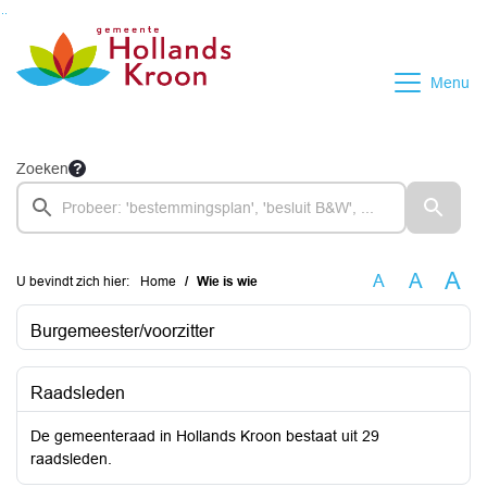
Ga naar de inhoud van deze pagina
Ga naar het zoeken
Ga naar het menu
Menu
Zoeken
A
A
A
U bevindt zich hier:
Home
Wie is wie
Burgemeester/voorzitter
Raadsleden
De gemeenteraad in Hollands Kroon bestaat uit 29
raadsleden.