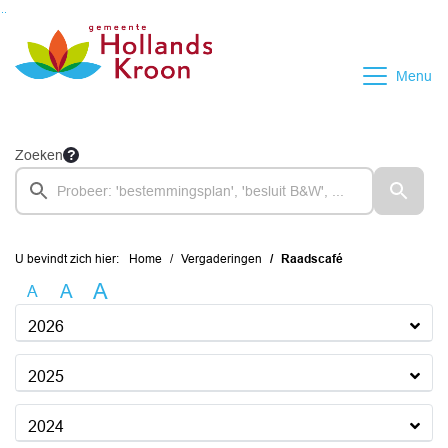
Ga naar de inhoud van deze pagina
Ga naar het zoeken
Ga naar het menu
Menu
Zoeken
U bevindt zich hier:
Home
Vergaderingen
Raadscafé
A
A
A
2026
2025
2024