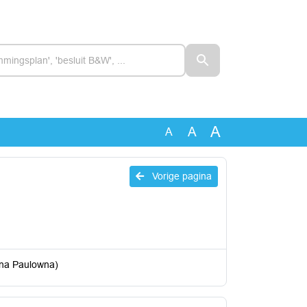
A
A
A
Vorige pagina
nna Paulowna)