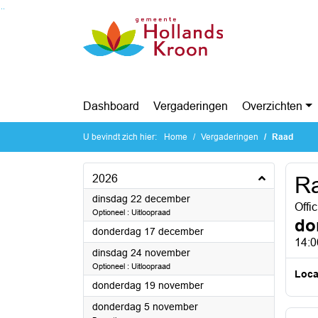
Ga naar de inhoud van deze pagina
Ga naar het zoeken
Ga naar het menu
Dashboard
Vergaderingen
Overzichten
U bevindt zich hier:
Home
Vergaderingen
Raad
2026
R
2026
dinsdag 22 december
Offi
Optioneel : Uitloopraad
do
2026
donderdag 17 december
14:0
2026
dinsdag 24 november
Optioneel : Uitloopraad
Loca
2026
donderdag 19 november
2026
donderdag 5 november