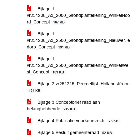
Bijlage 1
vr251208_A3_2000_Grondplantekening_WinkelNoo
rd_Concept
167 KB
Bijlage 1
vr251208_A3_2500_Grondplantekening_NieuweNie
dorp_Concept
191 KB
Bijlage 1
vr251208_A3_2500_Grondplantekening_WinkelWe
st_Concept
189 KB
Bijlage 2 vr251215_Perceellijst_HollandsKroon
124 KB
Bijlage 3 Conceptbrief raad aan
belanghebbende
215 KB
Bijlage 4 Publicatie voorkeursrecht
75 KB
Bijlage 5 Besluit gemeenteraad
52 KB