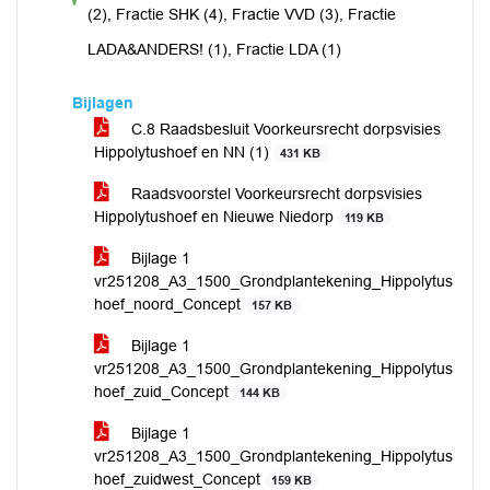
voor
(2), Fractie SHK (4), Fractie VVD (3), Fractie
LADA&ANDERS! (1), Fractie LDA (1)
Bijlagen
C.8 Raadsbesluit Voorkeursrecht dorpsvisies
Hippolytushoef en NN (1)
431 KB
Raadsvoorstel Voorkeursrecht dorpsvisies
Hippolytushoef en Nieuwe Niedorp
119 KB
Bijlage 1
vr251208_A3_1500_Grondplantekening_Hippolytus
hoef_noord_Concept
157 KB
Bijlage 1
vr251208_A3_1500_Grondplantekening_Hippolytus
hoef_zuid_Concept
144 KB
Bijlage 1
vr251208_A3_1500_Grondplantekening_Hippolytus
hoef_zuidwest_Concept
159 KB