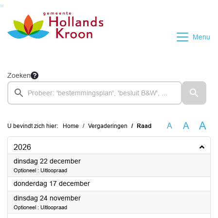
Ga naar de inhoud van deze pagina
Ga naar het zoeken
Ga naar het menu
Menu
Zoeken
A
A
A
U bevindt zich hier:
Home
Vergaderingen
Raad
2026
2026
dinsdag 22 december
Optioneel : Uitloopraad
2026
donderdag 17 december
2026
dinsdag 24 november
Optioneel : Uitloopraad