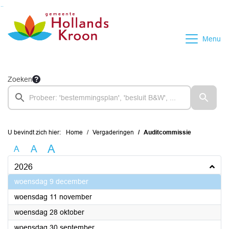
Ga naar de inhoud van deze pagina
Ga naar het zoeken
Ga naar het menu
Menu
Zoeken
U bevindt zich hier:
Home
Vergaderingen
Auditcommissie
A
A
A
2026
2026
woensdag 9 december
2026
woensdag 11 november
2026
woensdag 28 oktober
2026
woensdag 30 september