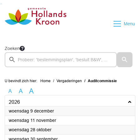
Ga naar de inhoud van deze pagina
Ga naar het zoeken
Ga naar het menu
Menu
Zoeken
U bevindt zich hier:
Home
Vergaderingen
Auditcommissie
A
A
A
2026
2026
woensdag 9 december
2026
woensdag 11 november
2026
woensdag 28 oktober
2026
woensdag 30 september