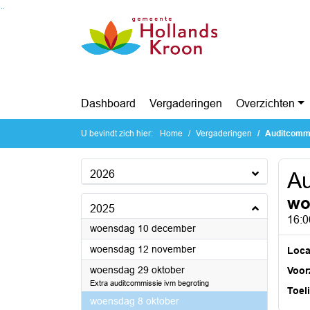
Ga naar de inhoud van deze pagina
Ga naar het zoeken
Ga naar het menu
Dashboard
Vergaderingen
Overzichten
U bevindt zich hier:
Home
Vergaderingen
Auditcomm
2026
Au
wo
2025
16:0
2025
woensdag 10 december
2025
woensdag 12 november
Loca
2025
woensdag 29 oktober
Voorz
Extra auditcommissie ivm begroting
Toel
2025
woensdag 8 oktober