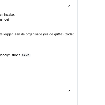
en inzake:
ushoef
te leggen aan de organisatie (via de griffie), zodat
ippolytushoef
89 KB