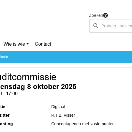
Zoeken
Wie is wie
Contact
issie
ditcommissie
ensdag 8 oktober 2025
0 - 17:00
tie
Digitaal
itter
R.T.B. Visser
ichting
Conceptagenda met vaste punten.