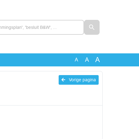
A
A
A
Vorige pagina