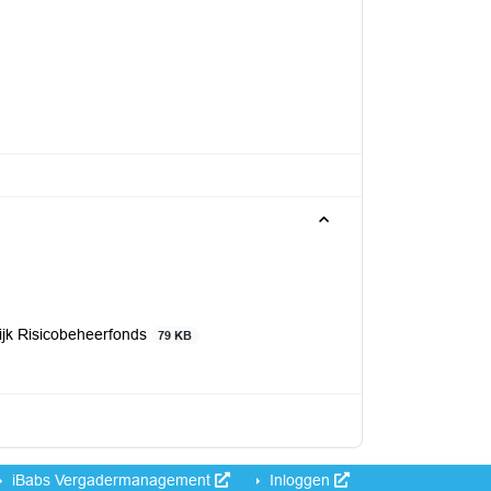
jk Risicobeheerfonds
79 KB
iBabs Vergadermanagement
Inloggen