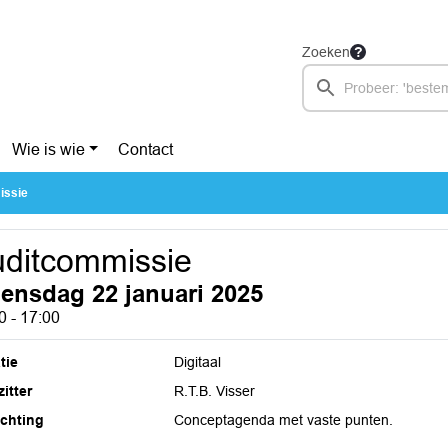
Zoeken
Wie is wie
Contact
issie
ditcommissie
ensdag 22 januari 2025
0 - 17:00
tie
Digitaal
itter
R.T.B. Visser
ichting
Conceptagenda met vaste punten.