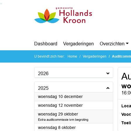
Ga naar de inhoud van deze pagina
Ga naar het zoeken
Ga naar het menu
Dashboard
Vergaderingen
Overzichten
U bevindt zich hier:
Home
Vergaderingen
Auditcomm
2026
Au
wo
2025
16:0
2025
woensdag 10 december
2025
woensdag 12 november
Loca
2025
woensdag 29 oktober
Voorz
Extra auditcommissie ivm begroting
Toel
2025
woensdag 8 oktober