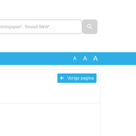
A
A
A
Vorige pagina