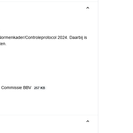
V
Normenkader/Controleprotocol 2024. Daarbij is
ten.
id Commissie BBV
257 KB