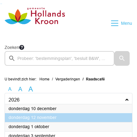
Ga naar de inhoud van deze pagina
Ga naar het zoeken
Ga naar het menu
Menu
Zoeken
U bevindt zich hier:
Home
Vergaderingen
Raadscafé
A
A
A
2026
2026
donderdag 10 december
2026
donderdag 12 november
2026
donderdag 1 oktober
2026
donderdag 3 september