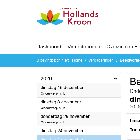
Ga naar de inhoud van deze pagina
Ga naar het zoeken
Ga naar het menu
Dashboard
Vergaderingen
Overzichten
U bevindt zich hier:
Home
Vergaderingen
Beeldvorme
2026
Be
2026
dinsdag 15 december
Onde
Onderwerp n.t.b.
di
2026
dinsdag 8 december
20:0
Onderwerp n.t.b.
2026
donderdag 26 november
Loca
Onderwerp n.t.b.
Toel
2026
dinsdag 24 november
2026
dinsdag 17 november