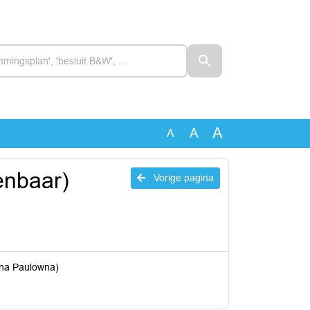
A
A
A
enbaar)
Vorige pagina
nna Paulowna)