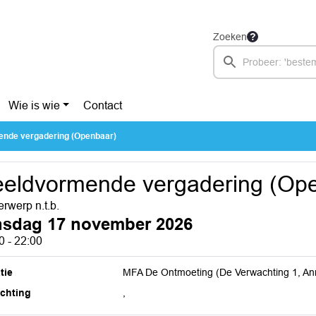
Zoeken
Wie is wie
Contact
nde vergadering (Openbaar)
eldvormende vergadering (Op
rwerp n.t.b.
nsdag 17 november 2026
0 - 22:00
tie
MFA De Ontmoeting (De Verwachting 1, A
ichting
,