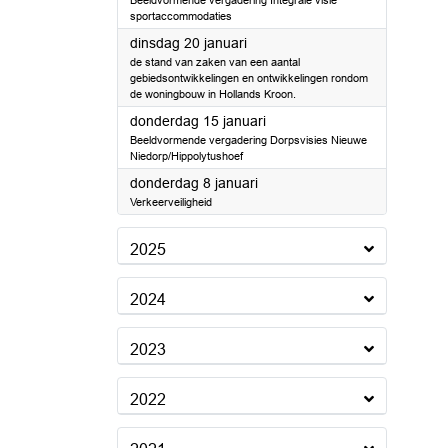
Beeldvormende vergadering Integrale visie
sportaccommodaties
2026
dinsdag 20 januari
de stand van zaken van een aantal
gebiedsontwikkelingen en ontwikkelingen rondom
de woningbouw in Hollands Kroon.
2026
donderdag 15 januari
Beeldvormende vergadering Dorpsvisies Nieuwe
Niedorp/Hippolytushoef
2026
donderdag 8 januari
Verkeerveiligheid
2025
2024
2023
2022