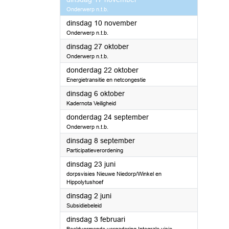
Onderwerp n.t.b.
2026
dinsdag 10 november
Onderwerp n.t.b.
2026
dinsdag 27 oktober
Onderwerp n.t.b.
2026
donderdag 22 oktober
Energietransitie en netcongestie
2026
dinsdag 6 oktober
Kadernota Veiligheid
2026
donderdag 24 september
Onderwerp n.t.b.
2026
dinsdag 8 september
Participatieverordening
2026
dinsdag 23 juni
dorpsvisies Nieuwe Niedorp/Winkel en
Hippolytushoef
2026
dinsdag 2 juni
Subsidiebeleid
2026
dinsdag 3 februari