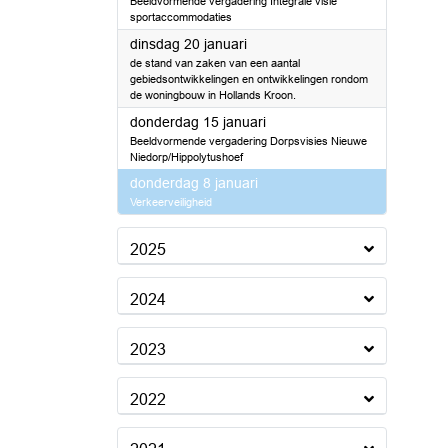
Beeldvormende vergadering Integrale visie
sportaccommodaties
2026
dinsdag 20 januari
de stand van zaken van een aantal
gebiedsontwikkelingen en ontwikkelingen rondom
de woningbouw in Hollands Kroon.
2026
donderdag 15 januari
Beeldvormende vergadering Dorpsvisies Nieuwe
Niedorp/Hippolytushoef
2026
donderdag 8 januari
Verkeerveiligheid
2025
2024
2023
2022