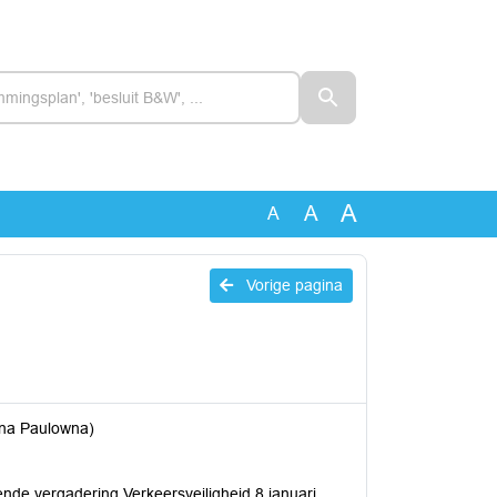
A
A
A
Vorige pagina
nna Paulowna)
de vergadering Verkeersveiligheid 8 januari