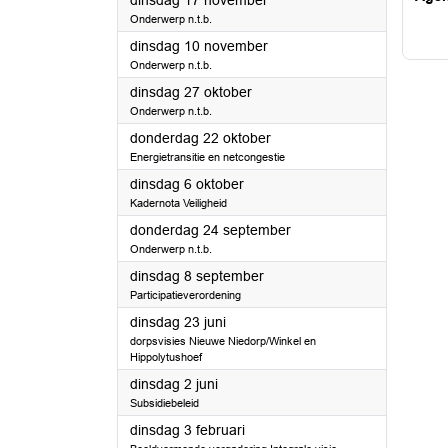
dinsdag 17 november
Onderwerp n.t.b.
2026
dinsdag 10 november
Onderwerp n.t.b.
2026
dinsdag 27 oktober
Onderwerp n.t.b.
2026
donderdag 22 oktober
Energietransitie en netcongestie
2026
dinsdag 6 oktober
Kadernota Veiligheid
2026
donderdag 24 september
Onderwerp n.t.b.
2026
dinsdag 8 september
Participatieverordening
2026
dinsdag 23 juni
dorpsvisies Nieuwe Niedorp/Winkel en
Hippolytushoef
2026
dinsdag 2 juni
Subsidiebeleid
2026
dinsdag 3 februari