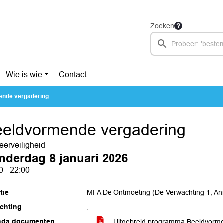
Zoeken
Wie is wie
Contact
ende vergadering
eldvormende vergadering
eerveiligheid
nderdag 8 januari 2026
0 - 22:00
tie
MFA De Ontmoeting (De Verwachting 1, A
ichting
,
nda documenten
Uitgebreid programma Beeldvormen