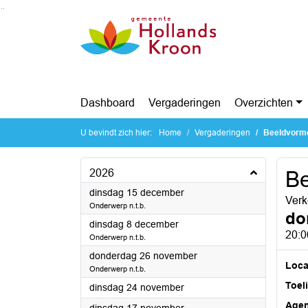
Ga naar de inhoud van deze pagina
Ga naar het zoeken
Ga naar het menu
Dashboard
Vergaderingen
Overzichten
U bevindt zich hier:
Home
Vergaderingen
Beeldvorm
2026
Be
2026
dinsdag 15 december
Verk
Onderwerp n.t.b.
do
2026
dinsdag 8 december
20:0
Onderwerp n.t.b.
2026
donderdag 26 november
Loca
Onderwerp n.t.b.
Toel
2026
dinsdag 24 november
Age
2026