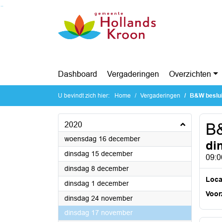
Ga naar de inhoud van deze pagina
Ga naar het zoeken
Ga naar het menu
Dashboard
Vergaderingen
Overzichten
U bevindt zich hier:
Home
Vergaderingen
B&W beslui
2020
B&
2020
woensdag 16 december
di
2020
dinsdag 15 december
09:0
2020
dinsdag 8 december
Loca
2020
dinsdag 1 december
Voorz
2020
dinsdag 24 november
2020
dinsdag 17 november