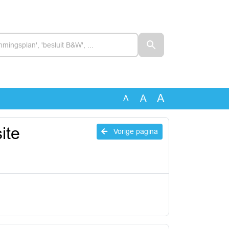
A
A
A
ite
Vorige pagina