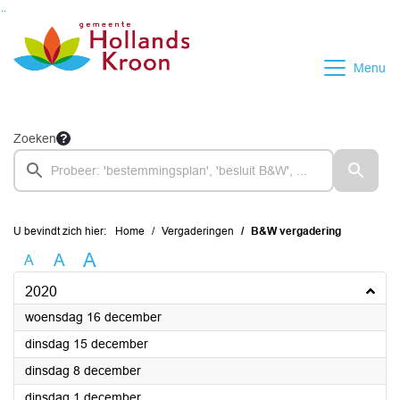
Ga naar de inhoud van deze pagina
Ga naar het zoeken
Ga naar het menu
Menu
Zoeken
U bevindt zich hier:
Home
Vergaderingen
B&W vergadering
A
A
A
2020
2020
woensdag 16 december
2020
dinsdag 15 december
2020
dinsdag 8 december
2020
dinsdag 1 december