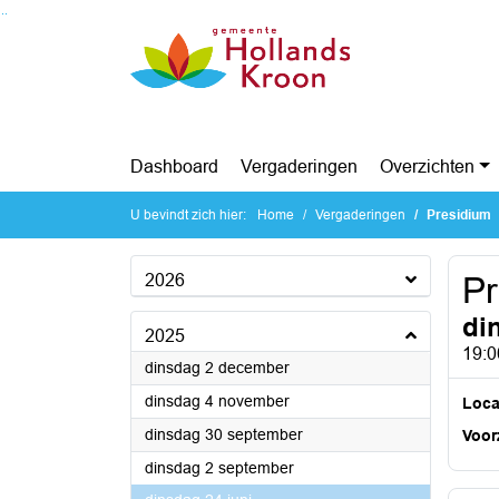
Ga naar de inhoud van deze pagina
Ga naar het zoeken
Ga naar het menu
Dashboard
Vergaderingen
Overzichten
U bevindt zich hier:
Home
Vergaderingen
Presidium
2026
Pr
di
2025
19:0
2025
dinsdag 2 december
2025
dinsdag 4 november
Loca
2025
dinsdag 30 september
Voorz
2025
dinsdag 2 september