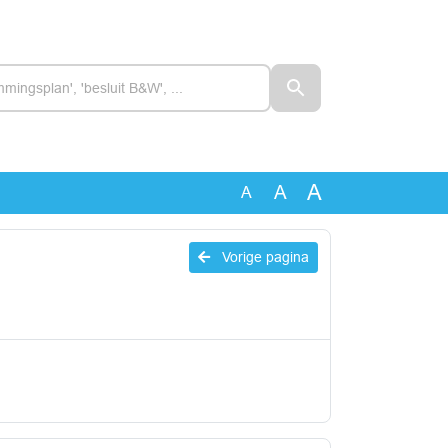
A
A
A
Vorige pagina