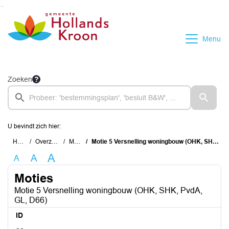
Ga naar de inhoud van deze pagina
Ga naar het zoeken
Ga naar het menu
Menu
Zoeken
U bevindt zich hier:
Home
Overzichten
Moties
Motie 5 Versnelling woningbouw (OHK, SHK, PvdA, GL, D66)
A
A
A
Moties
Motie 5 Versnelling woningbouw (OHK, SHK, PvdA,
GL, D66)
ID