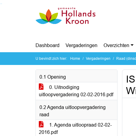
Ga naar de inhoud van deze pagina
Ga naar het zoeken
Ga naar het menu
Dashboard
Vergaderingen
Overzichten
U bevindt zich hier:
Home
Vergaderingen
Raad (dinsd
IS
0.1 Opening
0. Uitnodiging
Wi
uitloopvergadering 02-02-2016.pdf
0.2 Agenda uitloopvergadering
raad
1. Agenda uitloopraad 02-02-
2016.pdf