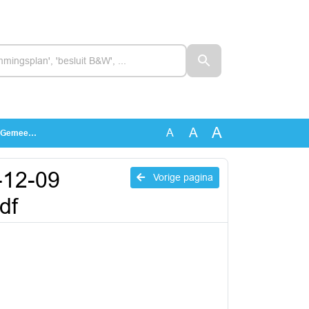
A
A
A
tewet.pdf
-12-09
Vorige pagina
df