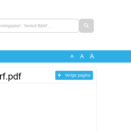
A
A
A
rf.pdf
Vorige pagina