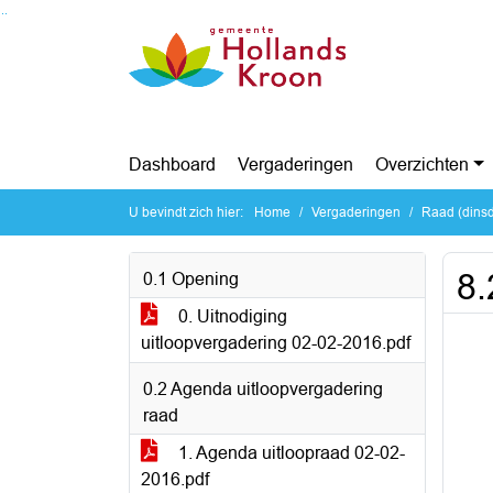
Ga naar de inhoud van deze pagina
Ga naar het zoeken
Ga naar het menu
Dashboard
Vergaderingen
Overzichten
U bevindt zich hier:
Home
Vergaderingen
Raad (dinsd
8.
0.1 Opening
0. Uitnodiging
uitloopvergadering 02-02-2016.pdf
0.2 Agenda uitloopvergadering
raad
1. Agenda uitloopraad 02-02-
2016.pdf