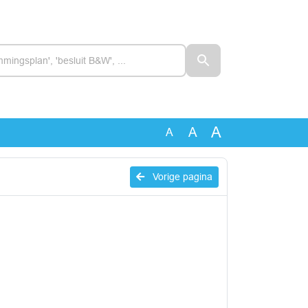
A
A
A
Vorige pagina