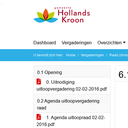
Ga naar de inhoud van deze pagina
Ga naar het zoeken
Ga naar het menu
Dashboard
Vergaderingen
Overzichten
U bevindt zich hier:
Home
Vergaderingen
Raad (dinsd
6.
0.1 Opening
0. Uitnodiging
uitloopvergadering 02-02-2016.pdf
0.2 Agenda uitloopvergadering
raad
1. Agenda uitloopraad 02-02-
2016.pdf