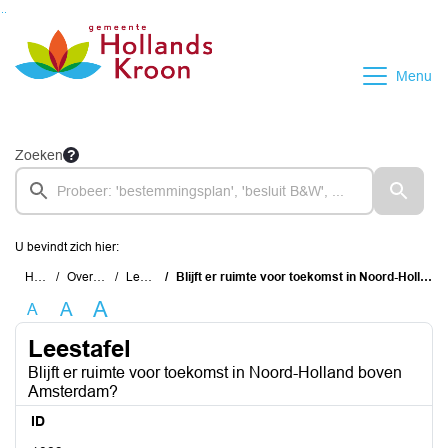
Ga naar de inhoud van deze pagina
Ga naar het zoeken
Ga naar het menu
Menu
Zoeken
U bevindt zich hier:
Home
Overzichten
Leestafel
Blijft er ruimte voor toekomst in Noord-Holland boven Amsterdam?
A
A
A
Leestafel
Blijft er ruimte voor toekomst in Noord-Holland boven
Amsterdam?
ID