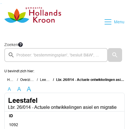
Ga naar de inhoud van deze pagina
Ga naar het zoeken
Ga naar het menu
Menu
Zoeken
U bevindt zich hier:
Home
Overzichten
Leestafel
Lbr. 26/014 - Actuele ontwikkelingen asiel en migratie
A
A
A
Leestafel
Lbr. 26/014 - Actuele ontwikkelingen asiel en migratie
ID
1092