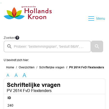
Ga naar de inhoud van deze pagina
Ga naar het zoeken
Ga naar het menu
Menu
Zoeken
U bevindt zich hier:
Home
Overzichten
Schriftelijke vragen
PV 2614 FvD Flextenders
A
A
A
Schriftelijke vragen
PV 2614 FvD Flextenders
ID
240