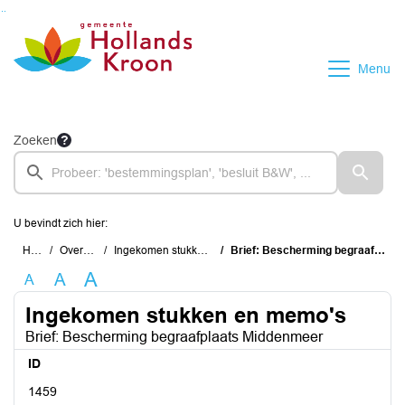
Ga naar de inhoud van deze pagina
Ga naar het zoeken
Ga naar het menu
Menu
Zoeken
U bevindt zich hier:
Home
Overzichten
Ingekomen stukken en memo's
Brief: Bescherming begraafplaats Middenmeer
A
A
A
Ingekomen stukken en memo's
Brief: Bescherming begraafplaats Middenmeer
ID
1459