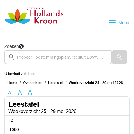
Ga naar de inhoud van deze pagina
Ga naar het zoeken
Ga naar het menu
Menu
Zoeken
U bevindt zich hier:
Home
Overzichten
Leestafel
Weekoverzicht 25 - 29 mei 2026
A
A
A
Leestafel
Weekoverzicht 25 - 29 mei 2026
ID
1090