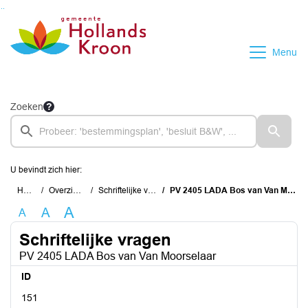
Ga naar de inhoud van deze pagina
Ga naar het zoeken
Ga naar het menu
Menu
Zoeken
U bevindt zich hier:
Home
Overzichten
Schriftelijke vragen
PV 2405 LADA Bos van Van Moorselaar
A
A
A
Schriftelijke vragen
PV 2405 LADA Bos van Van Moorselaar
ID
151