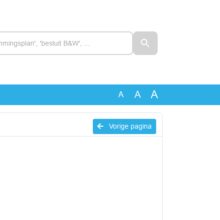
A
A
A
Vorige pagina