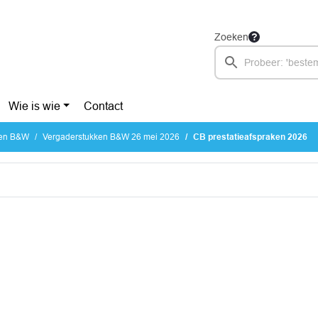
Zoeken
Wie is wie
Contact
ken B&W
Vergaderstukken B&W 26 mei 2026
CB prestatieafspraken 2026