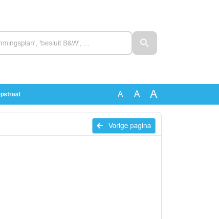
A
A
A
pstraat
Vorige pagina