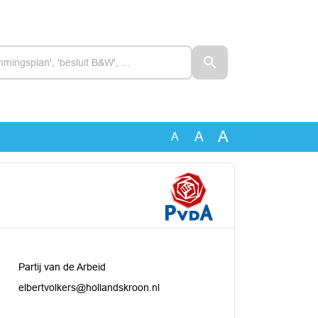
A
A
A
Partij van de Arbeid
elbertvolkers@hollandskroon.nl