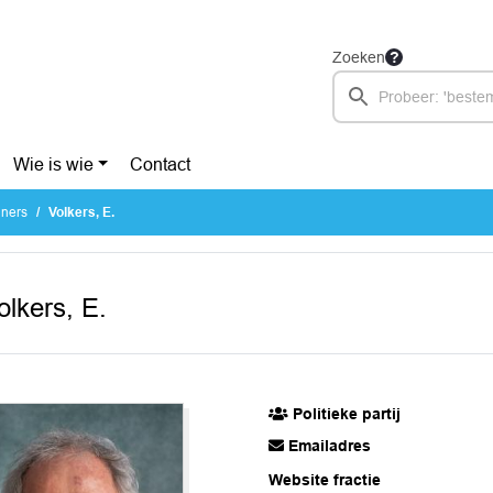
Zoeken
Wie is wie
Contact
uners
Volkers, E.
olkers, E.
Politieke partij
Emailadres
Website fractie