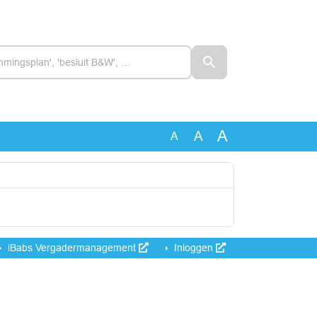
A
A
A
iBabs Vergadermanagement
Inloggen