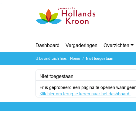
Ga naar de inhoud van deze pagina
Ga naar het zoeken
Ga naar het menu
Dashboard
Vergaderingen
Overzichten
U bevindt zich hier:
Home
Niet toegestaan
Niet toegestaan
Er is geprobeerd een pagina te openen waar geen
Klik hier om terug te keren naar het dashboard.