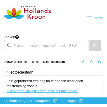
Ga naar de inhoud van deze pagina
Ga naar het zoeken
Ga naar het menu
Menu
Zoeken
A
A
A
U bevindt zich hier:
Home
Niet toegestaan
Niet toegestaan
Er is geprobeerd een pagina te openen waar geen
toestemming voor is.
Klik hier om terug te keren naar het dashboard.
iBabs Vergadermanagement
Inloggen