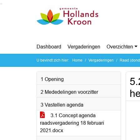
Ga naar de inhoud van deze pagina
Ga naar het zoeken
Ga naar het menu
Dashboard
Vergaderingen
Overzichten
U bevindt zich hier:
Home
Vergaderingen
Raad (donde
5.
1 Opening
he
2 Mededelingen voorzitter
3 Vastellen agenda
3.1 Concept agenda
raadsvergadering 18 februari
2021.docx