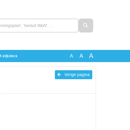
A
A
A
 stijl.docx
Vorige pagina
x