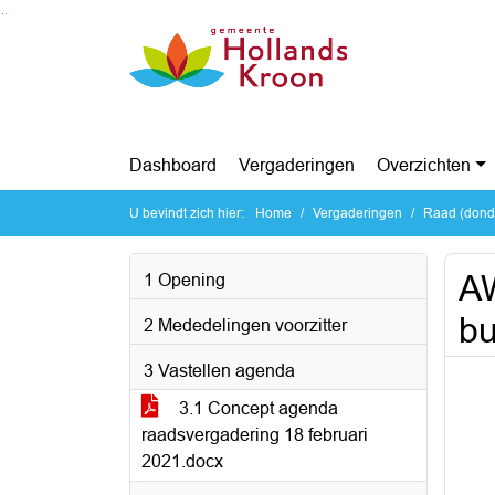
Ga naar de inhoud van deze pagina
Ga naar het zoeken
Ga naar het menu
Dashboard
Vergaderingen
Overzichten
U bevindt zich hier:
Home
Vergaderingen
Raad (donde
A
1 Opening
bu
2 Mededelingen voorzitter
3 Vastellen agenda
3.1 Concept agenda
raadsvergadering 18 februari
2021.docx