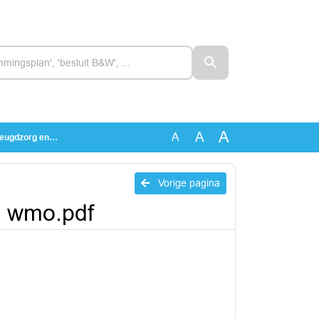
A
A
A
rg en wmo.pdf
Vorige pagina
n wmo.pdf