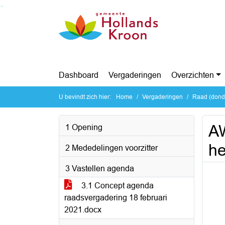
Ga naar de inhoud van deze pagina
Ga naar het zoeken
Ga naar het menu
Dashboard
Vergaderingen
Overzichten
U bevindt zich hier:
Home
Vergaderingen
Raad (donde
A
1 Opening
he
2 Mededelingen voorzitter
3 Vastellen agenda
3.1 Concept agenda
raadsvergadering 18 februari
2021.docx