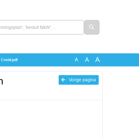
A
A
A
Covid.pdf
n
Vorige pagina