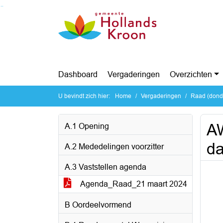
Ga naar de inhoud van deze pagina
Ga naar het zoeken
Ga naar het menu
Dashboard
Vergaderingen
Overzichten
U bevindt zich hier:
Home
Vergaderingen
Raad (dond
AW
A.1 Opening
da
A.2 Mededelingen voorzitter
A.3 Vaststellen agenda
Agenda_Raad_21 maart 2024
B Oordeelvormend