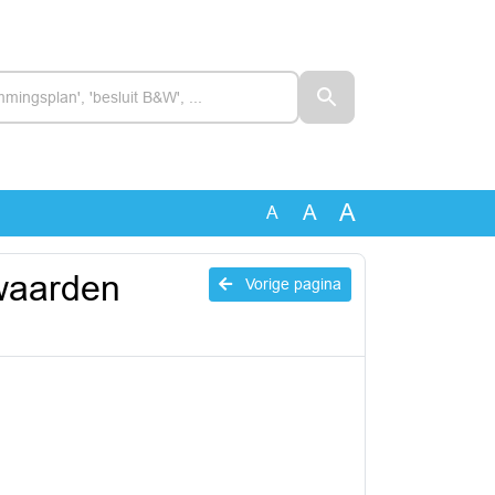
A
A
A
waarden
Vorige pagina