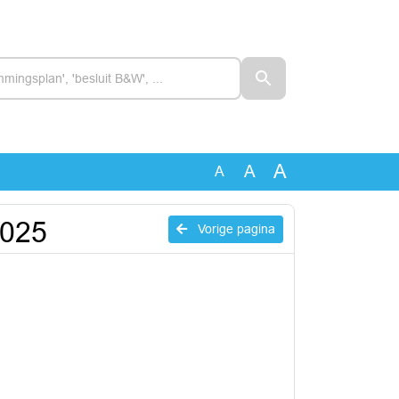
A
A
A
2025
Vorige pagina