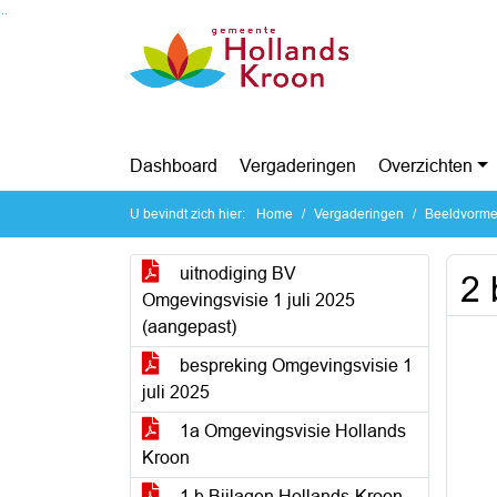
Ga naar de inhoud van deze pagina
Ga naar het zoeken
Ga naar het menu
Dashboard
Vergaderingen
Overzichten
U bevindt zich hier:
Home
Vergaderingen
Beeldvormen
uitnodiging BV
2 
Omgevingsvisie 1 juli 2025
(aangepast)
bespreking Omgevingsvisie 1
juli 2025
1a Omgevingsvisie Hollands
Kroon
1 b Bijlagen Hollands-Kroon-