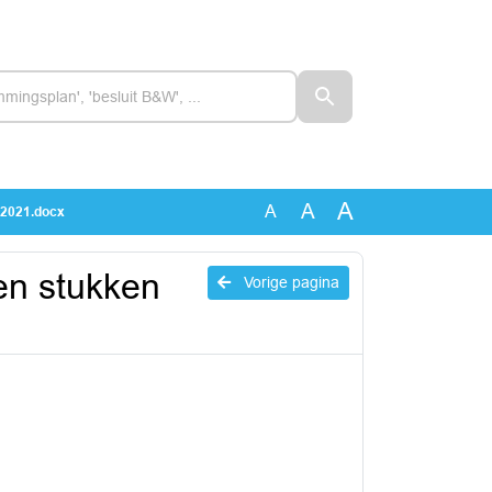
A
A
A
 2021.docx
en stukken
Vorige pagina