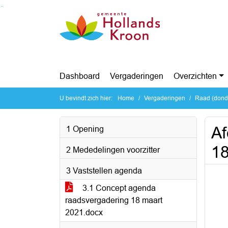
Ga naar de inhoud van deze pagina
Ga naar het zoeken
Ga naar het menu
Dashboard
Vergaderingen
Overzichten
U bevindt zich hier:
Home
Vergaderingen
Raad (dond
Af
1 Opening
18
2 Mededelingen voorzitter
3 Vaststellen agenda
3.1 Concept agenda
raadsvergadering 18 maart
2021.docx