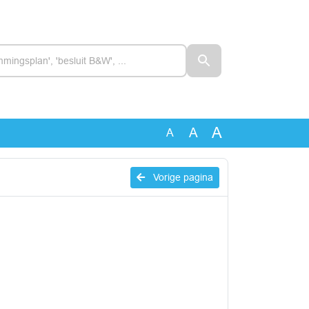
A
A
A
Vorige pagina