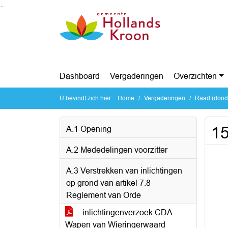
Ga naar de inhoud van deze pagina
Ga naar het zoeken
Ga naar het menu
Dashboard
Vergaderingen
Overzichten
U bevindt zich hier:
Home
Vergaderingen
Raad (donde
1
A.1 Opening
A.2 Mededelingen voorzitter
A.3 Verstrekken van inlichtingen
op grond van artikel 7.8
Reglement van Orde
inlichtingenverzoek CDA
Wapen van Wieringerwaard