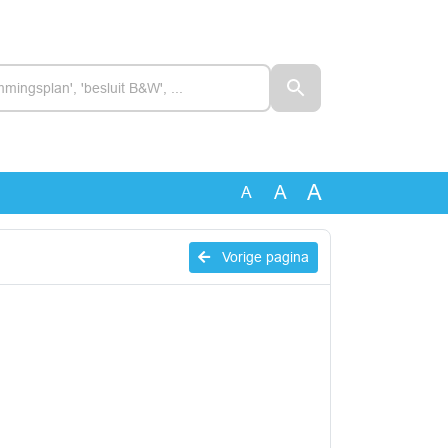
A
A
A
Vorige pagina