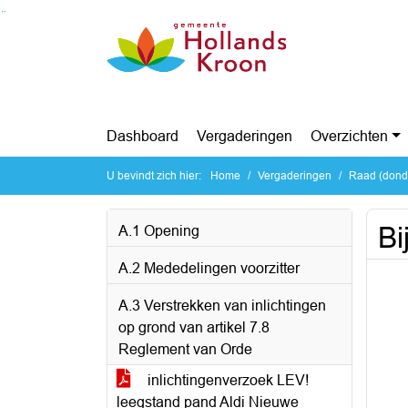
Ga naar de inhoud van deze pagina
Ga naar het zoeken
Ga naar het menu
Dashboard
Vergaderingen
Overzichten
U bevindt zich hier:
Home
Vergaderingen
Raad (dond
Bi
A.1 Opening
A.2 Mededelingen voorzitter
A.3 Verstrekken van inlichtingen
op grond van artikel 7.8
Reglement van Orde
inlichtingenverzoek LEV!
leegstand pand Aldi Nieuwe