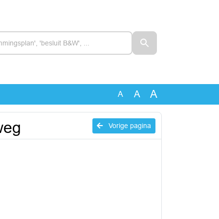
A
A
A
weg
Vorige pagina