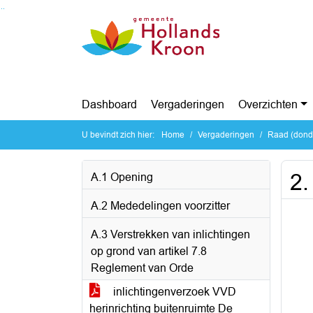
Ga naar de inhoud van deze pagina
Ga naar het zoeken
Ga naar het menu
Dashboard
Vergaderingen
Overzichten
U bevindt zich hier:
Home
Vergaderingen
Raad (dond
2.
A.1 Opening
A.2 Mededelingen voorzitter
A.3 Verstrekken van inlichtingen
op grond van artikel 7.8
Reglement van Orde
inlichtingenverzoek VVD
herinrichting buitenruimte De