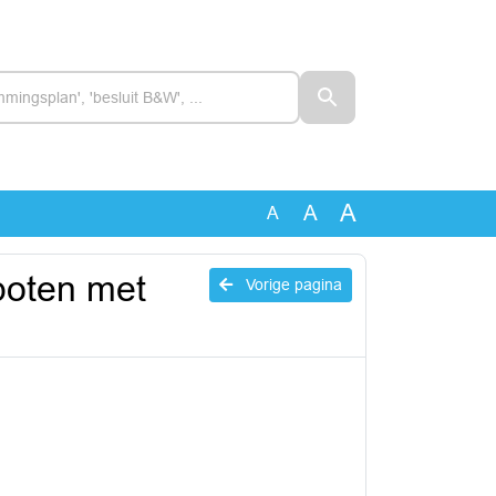
A
A
A
boten met
Vorige pagina