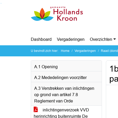
Ga naar de inhoud van deze pagina
Ga naar het zoeken
Ga naar het menu
Dashboard
Vergaderingen
Overzichten
U bevindt zich hier:
Home
Vergaderingen
Raad (dond
1b
A.1 Opening
pa
A.2 Mededelingen voorzitter
A.3 Verstrekken van inlichtingen
op grond van artikel 7.8
Reglement van Orde
inlichtingenverzoek VVD
herinrichting buitenruimte De