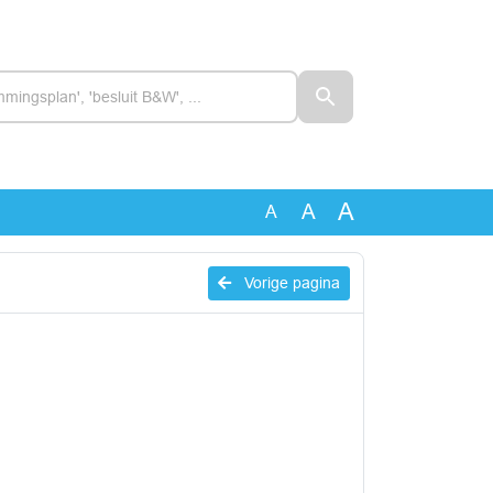
A
A
A
Vorige pagina