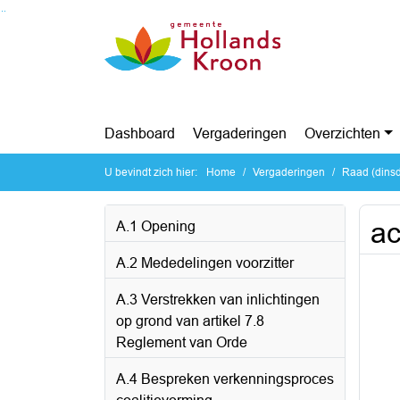
Ga naar de inhoud van deze pagina
Ga naar het zoeken
Ga naar het menu
Dashboard
Vergaderingen
Overzichten
U bevindt zich hier:
Home
Vergaderingen
Raad (dinsd
ac
A.1 Opening
A.2 Mededelingen voorzitter
A.3 Verstrekken van inlichtingen
op grond van artikel 7.8
Reglement van Orde
A.4 Bespreken verkenningsproces